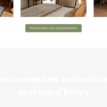
Recherchez les disponibilités
es communs accueillan
maison d’hôtes