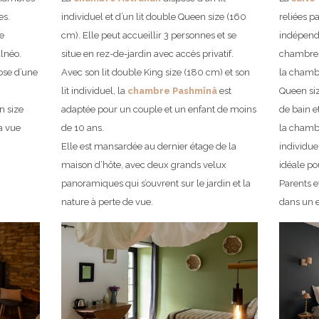
es.
individuel et d’un lit double Queen size (160
reliées 
e
cm). Elle peut accueillir 3 personnes et se
indépend
alnéo.
situe en rez-de-jardin avec accès privatif.
chambres
pose d’une
Avec son lit double King size (180 cm) et son
la chambr
lit individuel, la
chambre Pashmînâ
est
Queen siz
n size
adaptée pour un couple et un enfant de moins
de bain e
la vue
de 10 ans.
la chambr
Elle est mansardée au dernier étage de la
individue
maison d’hôte, avec deux grands velux
idéale po
panoramiques qui s’ouvrent sur le jardin et la
Parents e
nature à perte de vue.
dans un e