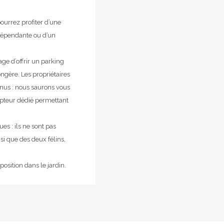
pourrez profiter d’une
ndépendante ou d’un
age d’offrir un parking
ongère. Les propriétaires
nus : nous saurons vous
pteur dédié permettant
s : ils ne sont pas
si que des deux félins,
osition dans le jardin.