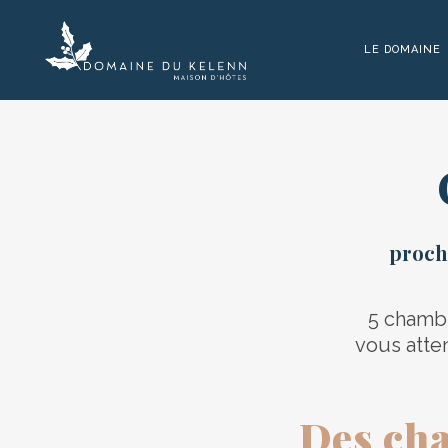
LE DOMAINE
proch
5 chambr
vous atte
Des cha