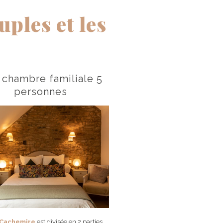
ples et les
chambre familiale 5
personnes
 Cachemire
est divisée en 2 parties