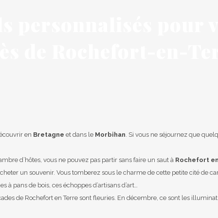
ls personnalisés pour v
ès de Rochefort-en-Te
découvrir en
Bretagne
et dans le
Morbihan
. Si vous ne séjournez que quelque
ambre d’hôtes, vous ne pouvez pas partir sans faire un saut à
Rochefort e
heter un souvenir. Vous tomberez sous le charme de cette petite cité de ca
s à pans de bois, ces échoppes d’artisans d’art…
façades de Rochefort en Terre sont fleuries. En décembre, ce sont les illumina