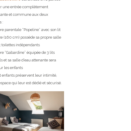
par une entrée complètement
ante et commune aux deux
 :
e parentale “Popeline” avec son lit
e (160 cm) possède sa propre salle
t toilettes indépendants
e “Gabardine” équipée de 3 lits
ls et sa salle d’eau attenante sera
ur les enfants
t enfants préservent leur intimité,
space qui leur est dédié et sécurisé.