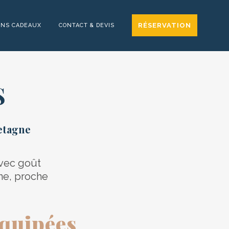
RÉSERVATION
ONS CADEAUX
CONTACT & DEVIS
S
etagne
avec goût
ne, proche
équipées