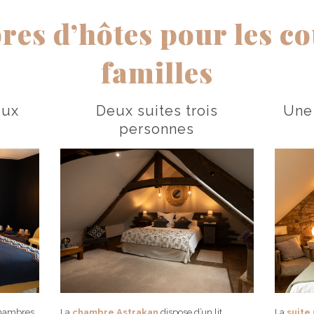
es d’hôtes pour les cou
familles
eux
Deux suites trois
Une 
personnes
chambres
La
chambre Astrakan
dispose d’un lit
La
suite